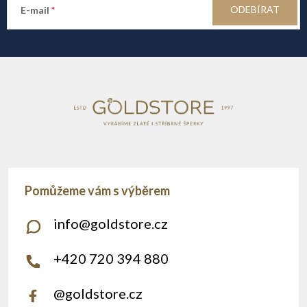
a
ODEBÍRAT
E-mail
t
í
info
@
goldstore.cz
+420 720 394 880
@goldstore.cz