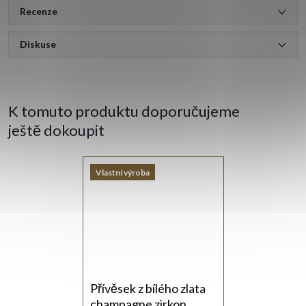
Recenze
Diskuse
K tomuto produktu doporučujeme
ještě dokoupit
Vlastní výroba
Přívěsek z bílého zlata
champagne zirkon