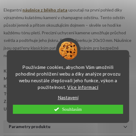
Elegantní
náušnice z bílého zlata
upoutají na první pohled díky
výraznému kulatému kameni v champagne odstínu. Tento odstín
působí jemně a přitom okouzlujícím dojmem – skvěle se hodí ke
každému tónu pleti. Precizní uchycení kamene umožňuje průchod
světla a podtrhuje jeho jiskru. Rozměr šperku je 20x10 mm. Náušnice
jsou opatřeny klasickým patentovým zapínáním pro bezpečné
nošení. Výborný doplněk jak k letním šatům, tak k večernímu outfitu.
Používáme cookies, abychom Vám umožnili
Klíčové vlastnosti:
pohodlné prohlížení webu a díky analýze provozu
Materiál:
bílé zlato 14kt. 585/1000
webu neustále zlepšovali jeho funkce, výkon a
Kámen:
zirkon v barvě champagne
použitelnost.
Více informací
Tvar:
kulatý brus - 10 mm
Nastavení
Zapínání:
patentové
Určení:
dámské
Souhlasím
Parametry produktu