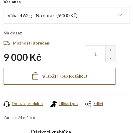
Varianta
Na dotaz
Možnosti doručení
9 000 Kč
Měrná
cena:
VLOŽIT DO KOŠÍKU
Dotaz k produktu
Hlídací pes
Sdílet
Záruka
:
24 měsíců
Dárková krabička