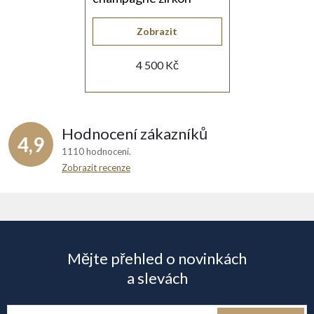
Zobrazit
4 500 Kč
Hodnocení zákazníků
4,9
1110 hodnocení
Zobrazit recenze
Z
á
Mějte přehled o novinkách
p
a slevách