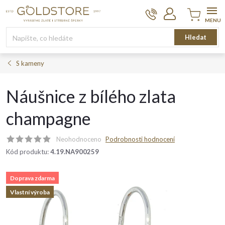
Přejít
na
obsah
Nákupní
Hledat
košík
S kameny
Náušnice z bílého zlata
champagne
Neohodnoceno
Podrobnosti hodnocení
Kód produktu:
4.19.NA900259
Doprava zdarma
Vlastní výroba