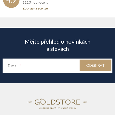
1110 hodnocení
Zobrazit recenze
Z
á
Mějte přehled o novinkách
p
a slevách
a
ODEBÍRAT
E-mail
t
í