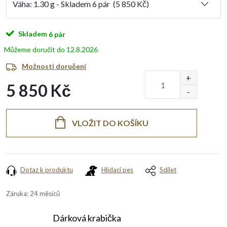
Skladem
6 pár
12.8.2026
Možnosti doručení
5 850 Kč
Měrná
cena:
VLOŽIT DO KOŠÍKU
Dotaz k produktu
Hlídací pes
Sdílet
Záruka
:
24 měsíců
Dárková krabička