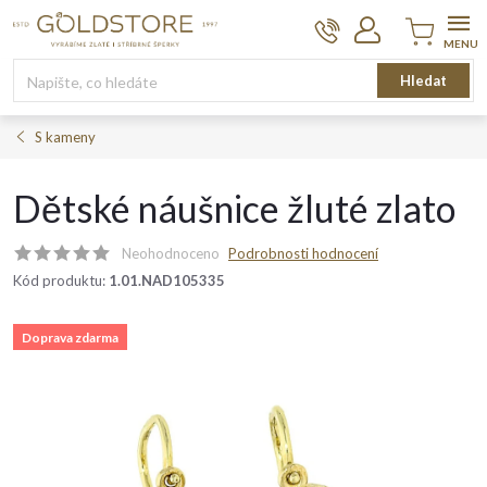
Přejít
na
obsah
Nákupní
Hledat
košík
S kameny
Dětské náušnice žluté zlato
Neohodnoceno
Podrobnosti hodnocení
Kód produktu:
1.01.NAD105335
Doprava zdarma