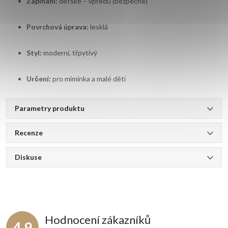
Zapínání:
dětské – vpředu (bezpečné)
Povrchová úprava:
lesklá
Styl:
moderní, třpytivý
Určení:
pro miminka a malé děti
Parametry produktu
Recenze
Diskuse
Hodnocení zákazníků
4,9