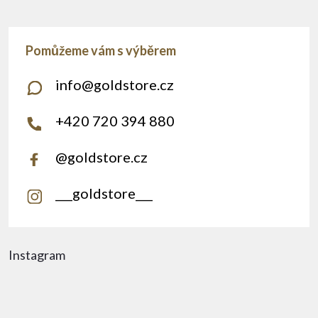
info
@
goldstore.cz
+420 720 394 880
@goldstore.cz
___goldstore___
Instagram