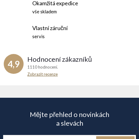
a
Okamžitá expedice
c
vše skladem
í
Vlastní záruční
p
servis
r
Hodnocení zákazníků
v
4,9
1110 hodnocení
k
Zobrazit recenze
y
Z
v
á
ý
Mějte přehled o novinkách
p
p
a slevách
i