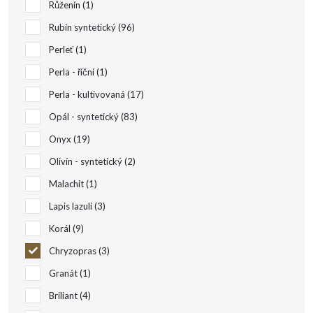
u
Růženín
1
Rubín syntetický
96
k
Perleť
1
t
Perla - říční
1
Perla - kultivovaná
17
ů
Opál - syntetický
83
Onyx
19
Olivín - syntetický
2
Malachit
1
Lapis lazuli
3
Korál
9
Chryzopras
3
Granát
1
Briliant
4