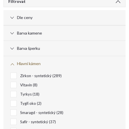
V
Filtrovat
ý
Dle ceny
p
Barva kamene
i
Barva šperku
s
Hlavní kámen
p
Zirkon - syntetický
289
r
Vltavín
8
Tyrkys
18
o
Tygří oko
2
Smaragd - syntetický
28
d
Safír - syntetický
37