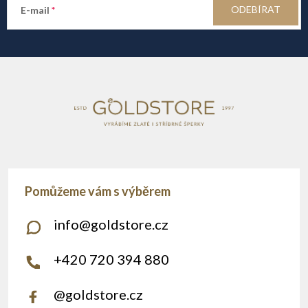
a
ODEBÍRAT
E-mail
s
t
u
í
info
@
goldstore.cz
+420 720 394 880
@goldstore.cz