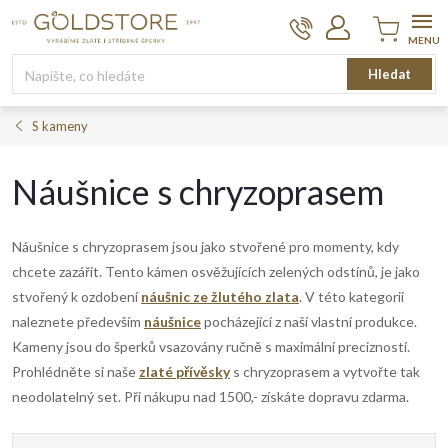
Přejít
na
obsah
Nákupní
Hledat
košík
S kameny
Náušnice s chryzoprasem
Náušnice s chryzoprasem jsou jako stvořené pro momenty, kdy
chcete zazářit. Tento kámen osvěžujících zelených odstínů, je jako
stvořený k ozdobení
náušnic ze žlutého zlata
. V této kategorii
naleznete především
náušnice
pocházející z naší vlastní produkce.
Kameny jsou do šperků vsazovány ručně s maximální precizností.
Prohlédněte si naše
zlaté přívěsky
s chryzoprasem a vytvořte tak
neodolatelný set. Při nákupu nad 1500,- získáte dopravu zdarma.