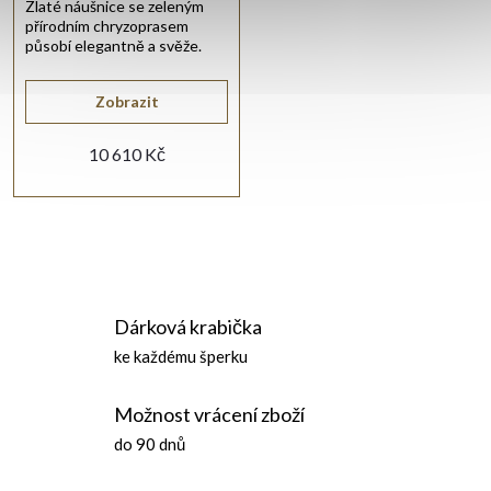
Zlaté náušnice se zeleným
přírodním chryzoprasem
působí elegantně a svěže.
Zobrazit
10 610 Kč
O
v
Dárková krabička
l
ke každému šperku
á
Možnost vrácení zboží
d
do 90 dnů