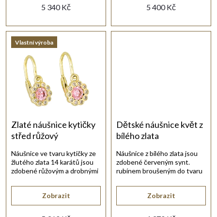
d
5 340 Kč
5 400 Kč
k
u
t
Vlastní výroba
k
ů
t
ů
Zlaté náušnice kytičky
Dětské náušnice květ z
střed růžový
bílého zlata
Náušnice ve tvaru kytičky ze
Náušnice z bílého zlata jsou
žlutého zlata 14 karátů jsou
zdobené červeným synt.
zdobené růžovým a drobnými
rubínem broušeným do tvaru
bílými zirkony.
kytičky.
Zobrazit
Zobrazit