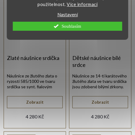
použitelnost.
Více informací
Vlastní výroba
Vlastní výroba
Nastavení
Souhlasím
Zlaté náušnice srdíčka
Dětské náušnice bílé
srdce
Náušnice ze žlutého zlata o
Náušnice ze 14-ti karátového
ryzosti 585/1000 ve tvaru
žlutého zlata ve tvaru srdíčka
srdíčka se synt. fialovým
jsou zdobené bílými zirkony.
ametystem.
Zobrazit
Zobrazit
4 280 Kč
4 280 Kč