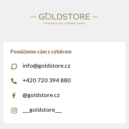
í
info
@
goldstore.cz
+420 720 394 880
@goldstore.cz
___goldstore___