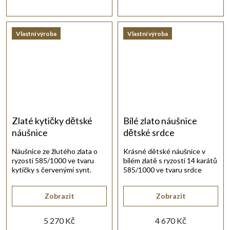
Vlastní výroba
Vlastní výroba
Zlaté kytičky dětské
Bílé zlato náušnice
náušnice
dětské srdce
Náušnice ze žlutého zlata o
Krásné dětské náušnice v
ryzosti 585/1000 ve tvaru
bílém zlatě s ryzostí 14 karátů
kytičky s červenými synt.
585/1000 ve tvaru srdce
rubíny a bílým zirkonem.
osazené bílými zirkony.
Zobrazit
Zobrazit
5 270 Kč
4 670 Kč