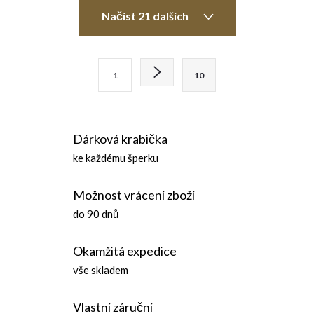
O
Načíst 21 dalších
v
l
S
1
10
t
á
r
d
á
Dárková krabička
n
a
ke každému šperku
k
c
o
Možnost vrácení zboží
í
v
do 90 dnů
á
p
n
Okamžitá expedice
r
í
vše skladem
v
Vlastní záruční