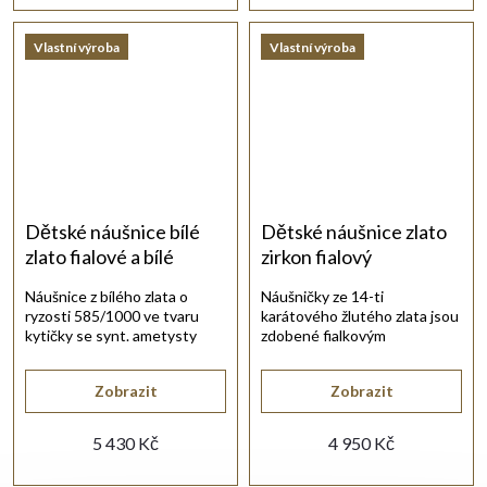
Vlastní výroba
Vlastní výroba
Dětské náušnice bílé
Dětské náušnice zlato
zlato fialové a bílé
zirkon fialový
Náušnice z bílého zlata o
Náušničky ze 14-ti
ryzosti 585/1000 ve tvaru
karátového žlutého zlata jsou
kytičky se synt. ametysty
zdobené fialkovým
fialové barvy a bílým zirkonem.
broušeným zirkonem.
Zobrazit
Zobrazit
5 430 Kč
4 950 Kč