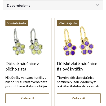
Ř
ý
Doporučujeme
a
Nejlevnější
p
Vlastní výroba
Vlastní výroba
Nejdražší
z
i
Nejprodávanější
e
s
Abecedně
n
p
í
r
Dětské náušnice z
Dětské zlaté náušnice
bílého zlata
fialové kytičky
p
o
Náušničky ve tvaru kytičky z
Třpytivé dětské náušnice
bílého 14-ti karátového zlata
pomněnky jsou vyrobeny z
r
d
jsou zdobené žlutými a bílým
lesklého žlutého zlata ryzosti
zirkonem.
14kt 585/1000.
o
u
Zobrazit
Zobrazit