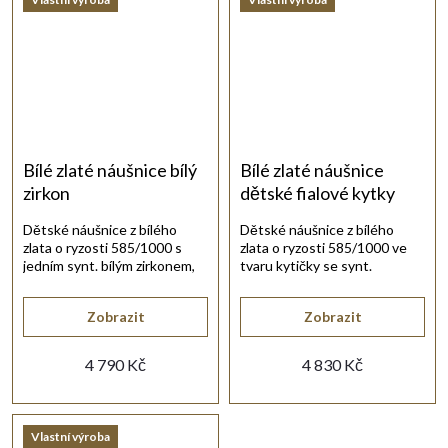
Bílé zlaté náušnice bílý
Bílé zlaté náušnice
zirkon
dětské fialové kytky
Dětské náušnice z bílého
Dětské náušnice z bílého
zlata o ryzosti 585/1000 s
zlata o ryzosti 585/1000 ve
jedním synt. bílým zirkonem,
tvaru kytičky se synt.
vhodný pro nejmenší slečny.
ametystem fialové barvy.
Zobrazit
Zobrazit
4 790 Kč
4 830 Kč
Vlastní výroba