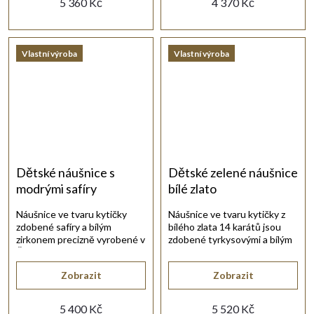
5 360 Kč
4 370 Kč
Vlastní výroba
Vlastní výroba
Dětské náušnice s
Dětské zelené náušnice
modrými safíry
bílé zlato
Náušnice ve tvaru kytičky
Náušnice ve tvaru kytičky z
zdobené safíry a bílým
bílého zlata 14 karátů jsou
zirkonem precizně vyrobené v
zdobené tyrkysovými a bílým
České republice.
synt. zirkonem.
Zobrazit
Zobrazit
5 400 Kč
5 520 Kč