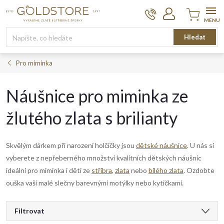
Přejít
na
obsah
Nákupní
Hledat
košík
Pro miminka
Náušnice pro miminka ze
žlutého zlata s brilianty
Skvělým dárkem při narození holčičky jsou
dětské náušnice
. U nás si
vyberete z nepřeberného množství kvalitních dětských náušnic
ideální pro miminka i děti ze
stříbra
,
zlata
nebo
bílého zlata
. Ozdobte
ouška vaší malé slečny barevnými motýlky nebo kytičkami.
V
Filtrovat