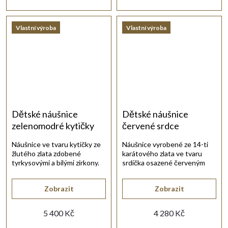
Vlastní výroba
Vlastní výroba
Dětské náušnice
Dětské náušnice
zelenomodré kytičky
červené srdce
zlato
Náušnice ve tvaru kytičky ze
Náušnice vyrobené ze 14-ti
žlutého zlata zdobené
karátového zlata ve tvaru
tyrkysovými a bílými zirkony.
srdíčka osazené červeným
rubínem.
Zobrazit
Zobrazit
5 400 Kč
4 280 Kč