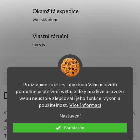
Okamžitá expedice
vše skladem
Vlastní záruční
servis
Popis produktu
Používáme cookies, abychom Vám umožnili
pohodlné prohlížení webu a díky analýze provozu
Detailní popis produktu
webu neustále zlepšovali jeho funkce, výkon a
použitelnost.
Více informací
V dávných dobách
náušnice
zvýrazňovaly nejen krásu a tvar obličeje,
Nastavení
ale také původ, společenské postavení a životní postoj majitelky.
Dnes jsou náušnice hlavně doplňkem a běžnou součástí každé ženy.
Souhlasím
Tyto námi nabízené náušnice jsou vyrobeny ze s
tříbra
. Rozšiřte svoji