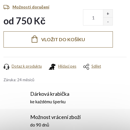
Možnosti doručení
od
750 Kč
Měrná
cena:
VLOŽIT DO KOŠÍKU
Dotaz k produktu
Hlídací pes
Sdílet
Záruka
:
24 měsíců
Dárková krabička
ke každému šperku
Možnost vrácení zboží
do 90 dnů