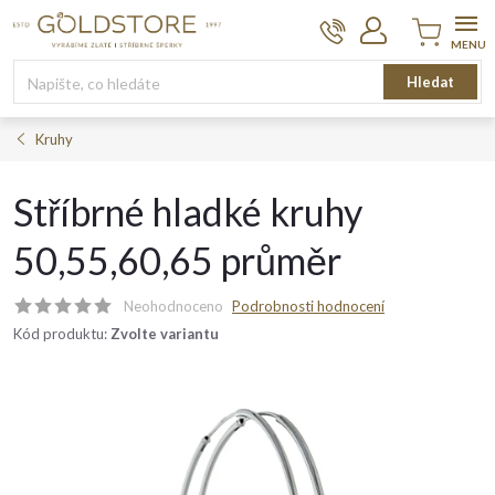
Přejít
na
obsah
Nákupní
Hledat
košík
Kruhy
Stříbrné hladké kruhy
50,55,60,65 průměr
Neohodnoceno
Podrobnosti hodnocení
Kód produktu:
Zvolte variantu