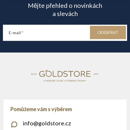
Mějte přehled o novinkách
p
a slevách
a
ODEBÍRAT
E-mail
t
í
info
@
goldstore.cz