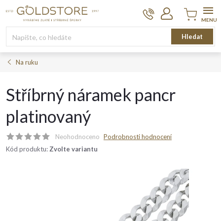
Přejít
na
obsah
Nákupní
Hledat
košík
Na ruku
Stříbrný náramek pancr
platinovaný
Neohodnoceno
Podrobnosti hodnocení
Kód produktu:
Zvolte variantu