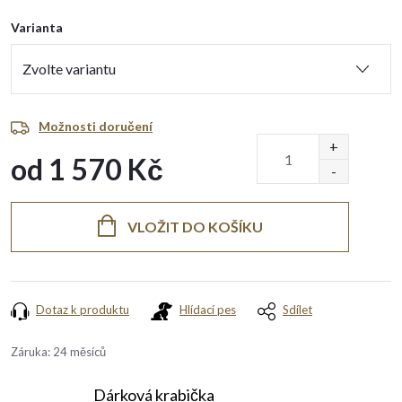
Varianta
Možnosti doručení
od
1 570 Kč
Měrná
cena:
VLOŽIT DO KOŠÍKU
Dotaz k produktu
Hlídací pes
Sdílet
Záruka
:
24 měsíců
Dárková krabička