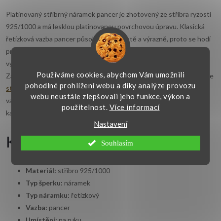
Platinovaný stříbrný náramek pancer je zhotovený ze stříbra ryzosti
925/1000 a má lesklou platinovanou povrchovou úpravu. Klasická
řetízková vazba pancer působí pevně, čistě a výrazně, proto se hodí
pro ženy i muže zejména k samostatnému nošení. Šířka 7,50 mm
vytváří na ruce viditelný šperk vhodný pro každodenní používání.
Používáme cookies, abychom Vám umožnili
Zapínání na karabinu je pevné a praktické. Náramek lze sladit také se
pohodlné prohlížení webu a díky analýze provozu
stříbrným řetízkem
typu pancer nebo podobnou pánskou i unisex
webu neustále zlepšovali jeho funkce, výkon a
vazbou. Hodí se jako dárek k narozeninám, svátku nebo výročí. Ke
použitelnost.
Více informací
každému šperku dodáváme dárkovou krabičku zdarma.
Nastavení
Klíčové vlastnosti
Souhlasím
Materiál:
stříbro 925/1000
Typ šperku:
náramek
Typ náramku:
řetízkový
Vazba:
pancer
Umístění:
na ruku