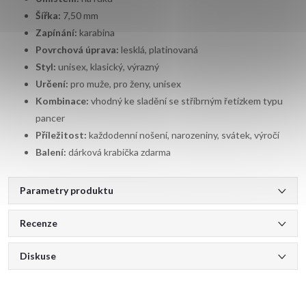
Šířka:
7,50 mm
Zapínání:
karabina
Povrchová úprava:
lesklá, platinovaná
Styl:
unisex, klasický, výrazný
Určení:
pro muže, pro ženy, unisex
Kombinace:
vhodný ke sladění se stříbrným řetízkem typu
pancer
Příležitost:
každodenní nošení, narozeniny, svátek, výročí
Balení:
dárková krabička zdarma
Parametry produktu
Recenze
Diskuse