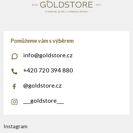
info
@
goldstore.cz
+420 720 394 880
@goldstore.cz
___goldstore___
Instagram