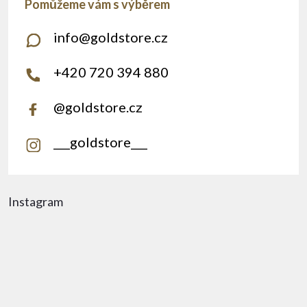
info
@
goldstore.cz
+420 720 394 880
@goldstore.cz
___goldstore___
Instagram