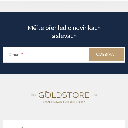
Z
á
Mějte přehled o novinkách
p
a slevách
a
ODEBÍRAT
E-mail
t
í