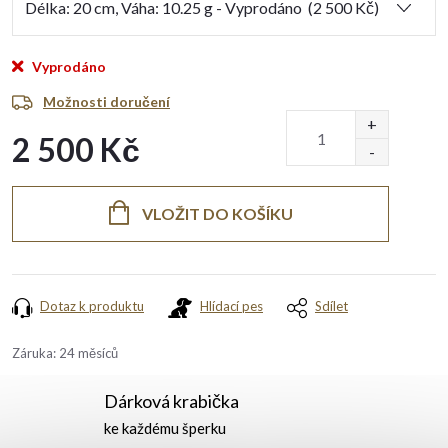
Vyprodáno
Možnosti doručení
2 500 Kč
Měrná
cena:
VLOŽIT DO KOŠÍKU
Dotaz k produktu
Hlídací pes
Sdílet
Záruka
:
24 měsíců
Dárková krabička
ke každému šperku