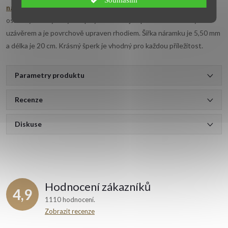
Souhlasím
náramek
v hladkém lesklém provedení je tvořen články, které jsou
osazeny růžovými synt. opály. Náramek je opatřen karabinovým
uzávěrem a je povrchově upraven rhodiem. Šířka náramku je 5,50 mm
a délka je 20 cm. Krásný šperk je vhodný pro každou příležitost.
Parametry produktu
Recenze
Diskuse
Hodnocení zákazníků
4,9
1110 hodnocení
Zobrazit recenze