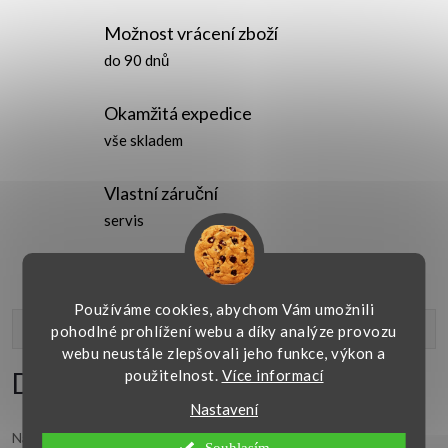
Možnost vrácení zboží
do 90 dnů
Okamžitá expedice
vše skladem
Vlastní záruční
servis
Používáme cookies, abychom Vám umožnili
Popis produktu
pohodlné prohlížení webu a díky analýze provozu
webu neustále zlepšovali jeho funkce, výkon a
Detailní popis produktu
použitelnost.
Více informací
Nastavení
Náramek je vyrobený ze stříbra o ryzosti 925/1000.
Stříbrný