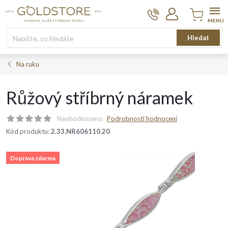
Přejít
na
obsah
Nákupní
Hledat
košík
Na ruku
Růžový stříbrný náramek
Neohodnoceno
Podrobnosti hodnocení
Kód produktu:
2.33.NR606110.20
Doprava zdarma