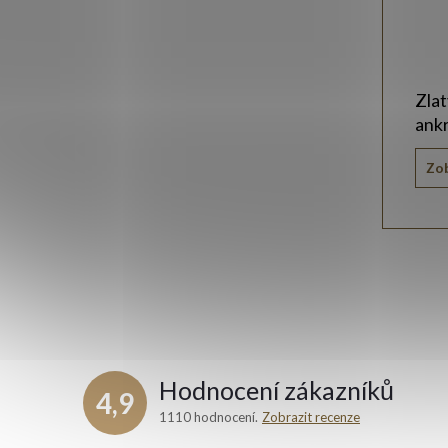
Zla
ank
Zob
Hodnocení zákazníků
4,9
1110 hodnocení
Zobrazit recenze