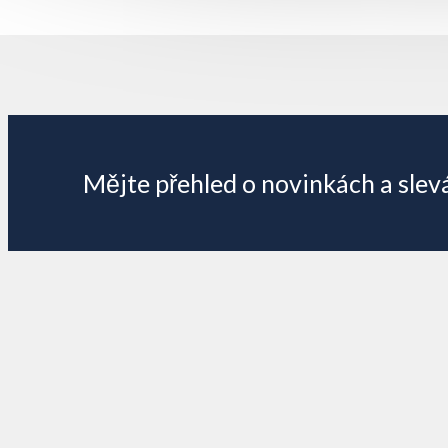
Z
á
p
Mějte přehled o novinkách
a slev
a
t
í