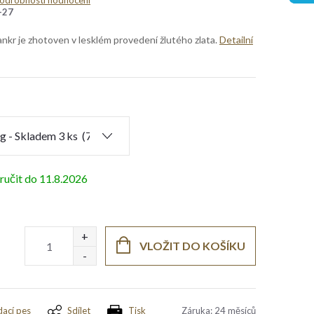
odrobnosti hodnocení
-27
kr je zhotoven v lesklém provedení žlutého zlata.
Detailní
11.8.2026
VLOŽIT DO KOŠÍKU
dací pes
Sdílet
Tisk
Záruka
:
24 měsíců