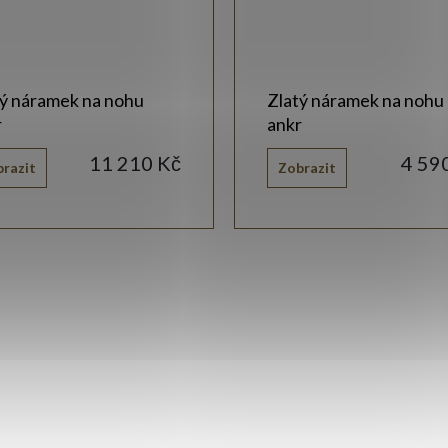
tý náramek na nohu
Zlatý náramek na nohu
r
ankr
11 210 Kč
4 59
razit
Zobrazit