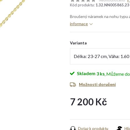
Neohodnoceno
P
Kód produktu:
1.32.NN005865.23
Broušený náramek na nohu typu an
informace
Varianta
Skladem
3 ks
Možnosti doručení
7 200 Kč
Měrná
cena:
Dotaz k produktu
Hlí