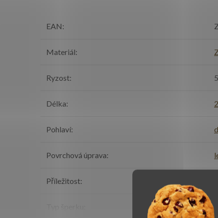
EAN
:
Z
Materiál
:
Z
Ryzost
:
Délka
:
Pohlaví
:
Povrchová úprava
:
l
Příležitost
:
k
Typ šperku
:
N