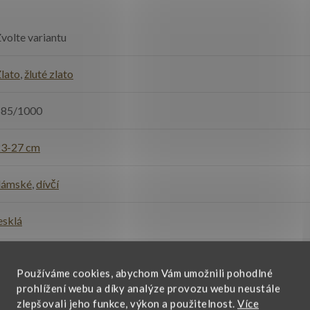
volte variantu
lato
,
žluté zlato
585/1000
23-27 cm
dámské
,
dívčí
esklá
e každodennímu nošení
,
narozeniny, svátek
,
výročí
Používáme cookies, abychom Vám umožnili pohodlné
prohlížení webu a díky analýze provozu webu neustále
áramek na nohu
zlepšovali jeho funkce, výkon a použitelnost.
Více