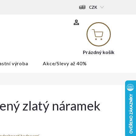
CZK
Nákupní
košík
Prázdný košík
astní výroba
Akce/Slevy až 40%
ený zlatý náramek