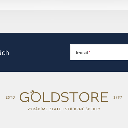
ách
E-mail