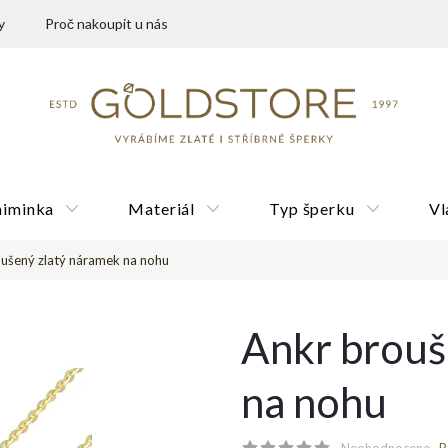
y
Proč nakoupit u nás
miminka
Materiál
Typ šperku
Vl
ušený zlatý náramek na nohu
Dárkové poukazy
Ankr brouš
na nohu