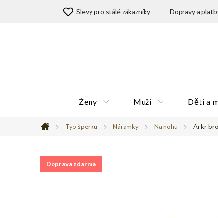
Přejít
Slevy pro stálé zákazníky
Dopravy a platb
na
obsah
Ženy
Muži
Děti a 
Typ šperku
Náramky
Na nohu
Ankr bro
Domů
Doprava zdarma