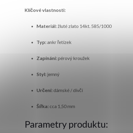
Klíčové vlastnosti:
Materiál:
žluté zlato 14kt. 585/1000
Typ:
ankr řetízek
Zapínání:
pérový kroužek
Styl:
jemný
Určení:
dámské / dívčí
Šířka:
cca 1,50 mm
Parametry produktu: