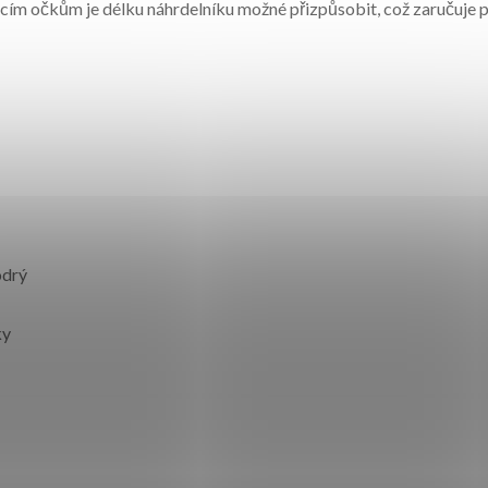
ím očkům je délku náhrdelníku možné přizpůsobit, což zaručuje p
odrý
ky