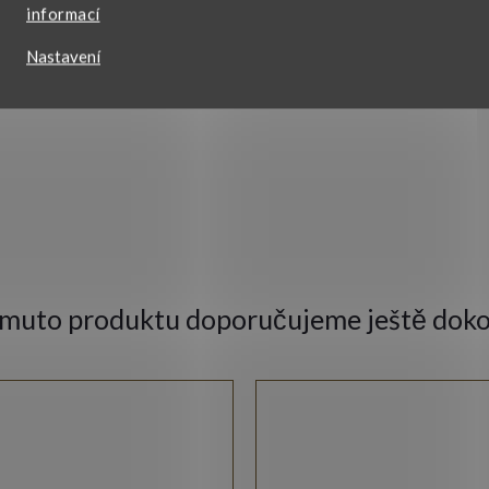
informací
lesklá
Nastavení
VŠECHNY PARAMETRY
omuto produktu doporučujeme ještě doko