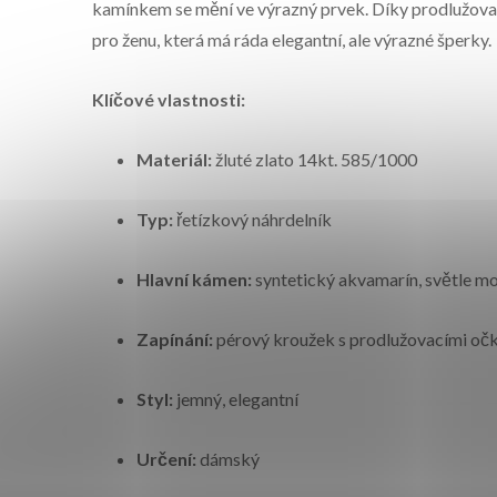
kamínkem se mění ve výrazný prvek. Díky prodlužovac
pro ženu, která má ráda elegantní, ale výrazné šperky.
Klíčové vlastnosti:
Materiál:
žluté zlato 14kt. 585/1000
Typ:
řetízkový náhrdelník
Hlavní kámen:
syntetický akvamarín, světle m
Zapínání:
pérový kroužek s prodlužovacími oč
Styl:
jemný, elegantní
Určení:
dámský