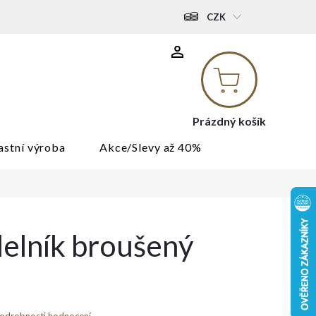
CZK
Nákupní
košík
Prázdný košík
astní výroba
Akce/Slevy až 40%
delník broušený