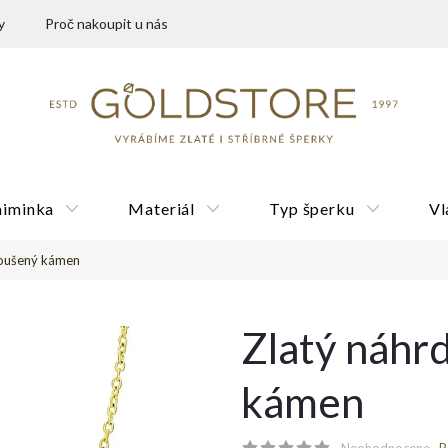
y
Proč nakoupit u nás
miminka
Materiál
Typ šperku
Vl
roušený kámen
Dárkové poukazy
Zlatý náhr
kámen