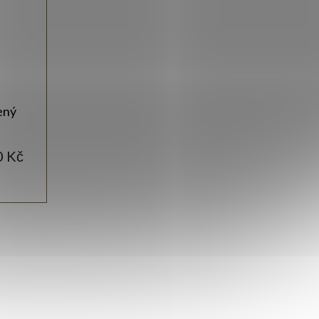
ený
0 Kč