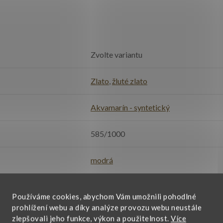
Zvolte variantu
Zlato
,
žluté zlato
Akvamarín - syntetický
585/1000
modrá
42-44 cm
Používáme cookies, abychom Vám umožnili pohodlné
prohlížení webu a díky analýze provozu webu neustále
dámské
,
dívčí
zlepšovali jeho funkce, výkon a použitelnost.
Více