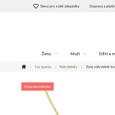
Přejít
Slevy pro stálé zákazníky
Dopravy a platb
na
obsah
Ženy
Muži
Děti a 
Typ šperku
Náhrdelníky
Zlatý náhrdelník b
Domů
Doprava zdarma