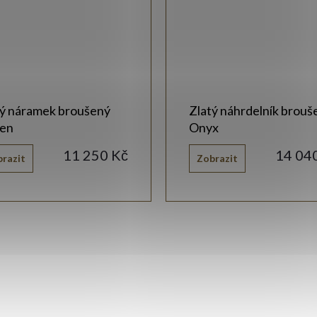
tý náramek broušený
Zlatý náhrdelník brouš
en
Onyx
11 250 Kč
14 04
razit
Zobrazit