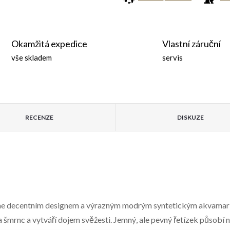
Okamžitá expedice
Vlastní záruční
vše skladem
servis
RECENZE
DISKUZE
me decentním designem a výrazným modrým syntetickým akvamarín
mrnc a vytváří dojem svěžesti. Jemný, ale pevný řetízek působí 