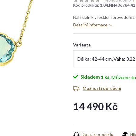
Neohodnoceno
P
Kód produktu:
1.04.NH406784.42
Náhrdelník v lesklém provedení ž
Detailní informace
Varianta
Skladem
1 ks
Možnosti doručení
14 490 Kč
Měrná
cena:
Dotaz k produktu
Hlí