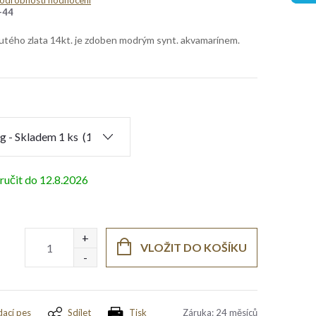
odrobnosti hodnocení
-44
lutého zlata 14kt. je zdoben modrým synt. akvamarínem.
12.8.2026
VLOŽIT DO KOŠÍKU
dací pes
Sdílet
Tisk
Záruka
:
24 měsíců