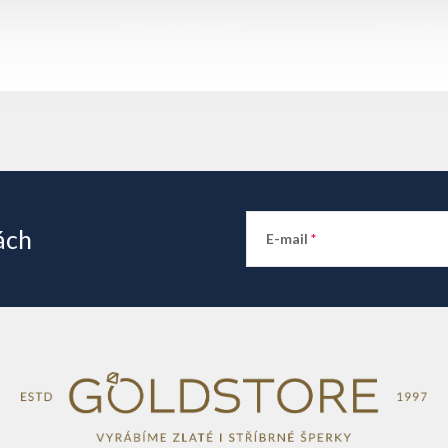
ách
E-mail