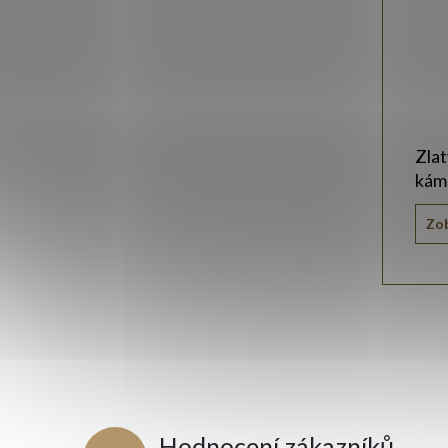
Zla
kám
Zob
Hodnocení zákazníků