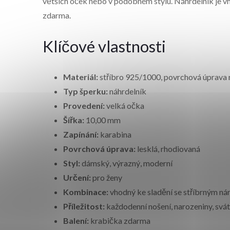
větších oček nebo v podobném stylu. Náhrdelník je 
zdarma.
Klíčové vlastnosti
Materiál:
stříbro 925/1000, povrchová úprava
Typ šperku:
náhrdelník
Provedení:
velká očka
Šířka:
10,00 mm
Zapínání:
karabina
Povrchová úprava:
lesklá, rhodiovaná
Styl:
dámský, výrazný, moderní
Určení:
pro ženy
Kombinace:
vhodný ke sladění se stříbrným n
Příležitost:
každodenní nošení, narozeniny, svát
Balení:
krabička zdarma