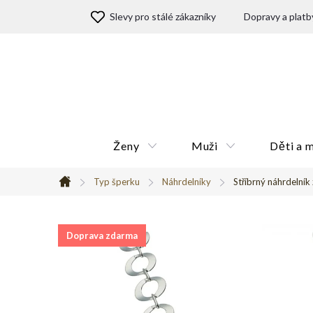
Přejít
Slevy pro stálé zákazníky
Dopravy a platb
na
obsah
Ženy
Muži
Děti a 
Typ šperku
Náhrdelníky
Stříbrný náhrdelník
Domů
Doprava zdarma