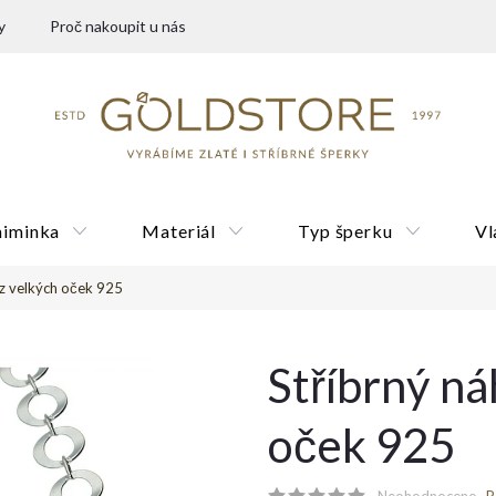
y
Proč nakoupit u nás
miminka
Materiál
Typ šperku
Vl
 z velkých oček 925
Dárkové poukazy
Stříbrný ná
oček 925