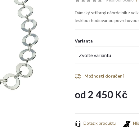
Neohodnoceno
P
Dámský stříbrný náhrdelník z vel
lesklou rhodiovanou povrchovou 
Varianta
Možnosti doručení
od
2 450 Kč
Měrná
cena:
Dotaz k produktu
Hlí