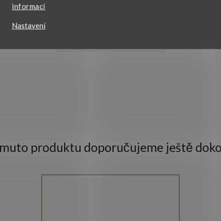
informací
áhrdelník
Nastavení
VŠECHNY PARAMETRY
omuto produktu doporučujeme ještě doko