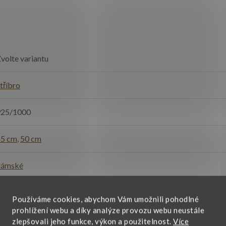
volte variantu
tříbro
925/1000
45 cm
,
50 cm
dámské
esklá
,
rhodiovaná
Používáme cookies, abychom Vám umožnili pohodlné
prohlížení webu a díky analýze provozu webu neustále
e každodennímu nošení
,
narozeniny, svátek
,
výročí
zlepšovali jeho funkce, výkon a použitelnost.
Více