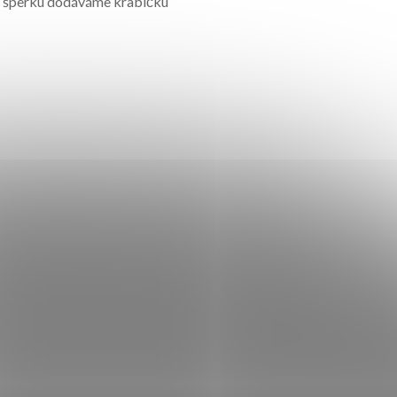
mu šperku dodáváme krabičku