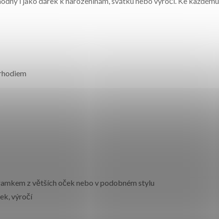
vhodný i jako dárek k narozeninám, svátku nebo výročí. Ke každé
 rhodiem
áramkem z větších oček nebo v podobném stylu
ek, výročí