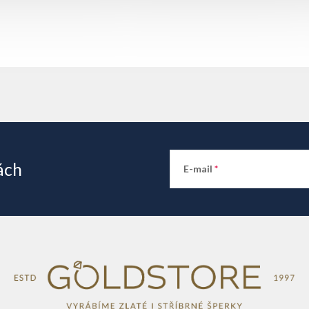
ách
E-mail