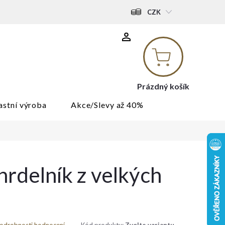
CZK
Nákupní
košík
Prázdný košík
astní výroba
Akce/Slevy až 40%
hrdelník z velkých