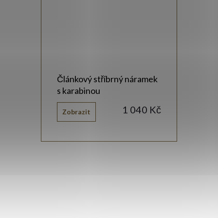
Článkový stříbrný náramek
s karabinou
1 040 Kč
Zobrazit