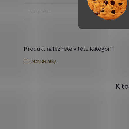
Typ šperku
:
N
Produkt naleznete v této kategorii
Náhrdelníky
K t