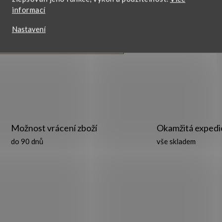
lesklou rhodiovanou
informací
povrchovou úpravou.
990 Kč
Zobrazit
Nastavení
O
v
Možnost vrácení zboží
Okamžitá expedi
do 90 dnů
vše skladem
á
d
a
c