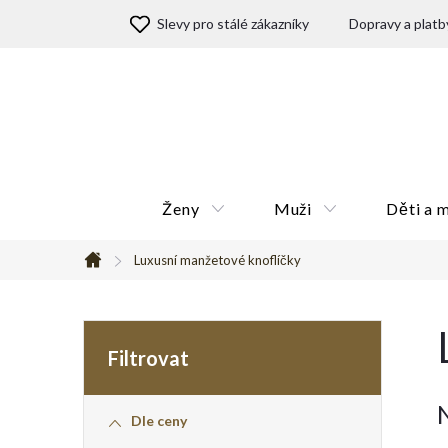
Přejít
Slevy pro stálé zákazníky
Dopravy a platb
na
obsah
Ženy
Muži
Děti a 
Luxusní manžetové knoflíčky
Domů
P
o
Dle ceny
s