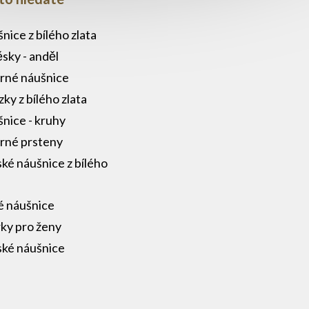
nice z bílého zlata
ěsky - anděl
brné náušnice
zky z bílého zlata
nice - kruhy
brné prsteny
ké náušnice z bílého
a
é náušnice
ky pro ženy
ké náušnice