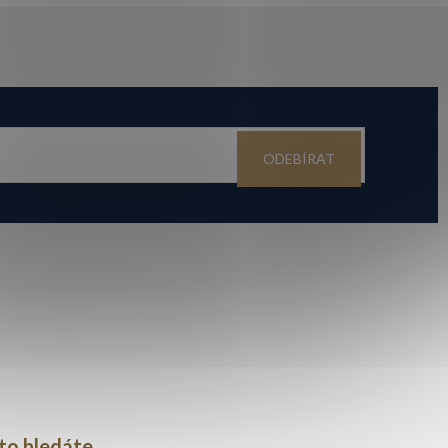
ODEBÍRAT
to hledáte