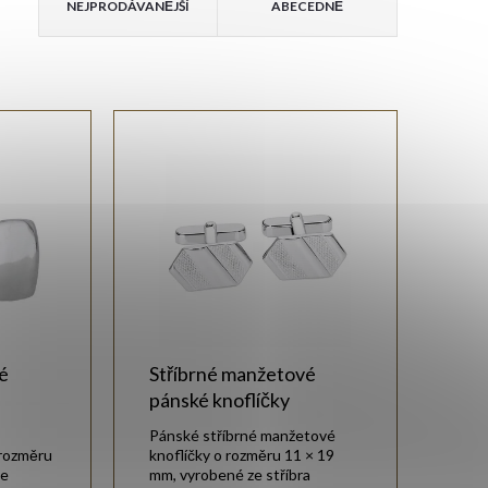
NEJPRODÁVANĚJŠÍ
ABECEDNĚ
é
Stříbrné manžetové
pánské knoflíčky
Pánské stříbrné manžetové
 rozměru
knoflíčky o rozměru 11 × 19
ze
mm, vyrobené ze stříbra