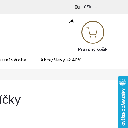
CZK
Nákupní
košík
Prázdný košík
astní výroba
Akce/Slevy až 40%
íčky