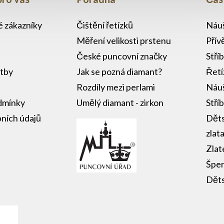
u
lé zákazníky
Čištění řetízků
Náuš
Měření velikosti prstenu
Přív
České puncovní značky
Stří
atby
Jak se pozná diamant?
Řetí
Rozdíly mezi perlami
Náuš
dmínky
Umělý diamant - zirkon
Stří
ních údajů
Děts
zlat
Zlat
Šper
Děts