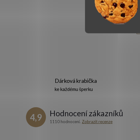
Dárková krabička
l
ke každému šperku
Hodnocení zákazníků
4,9
1110 hodnocení
Zobrazit recenze