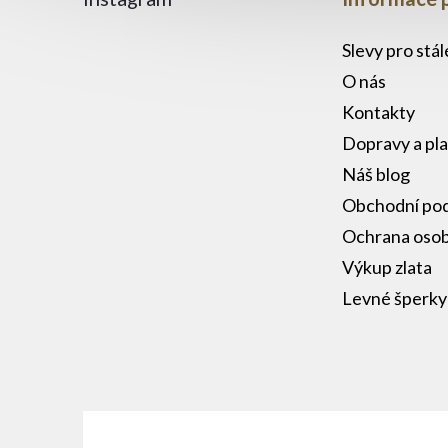
Slevy pro stá
O nás
Kontakty
Dopravy a pl
Náš blog
Obchodní po
Ochrana osob
Výkup zlata
Levné šperky