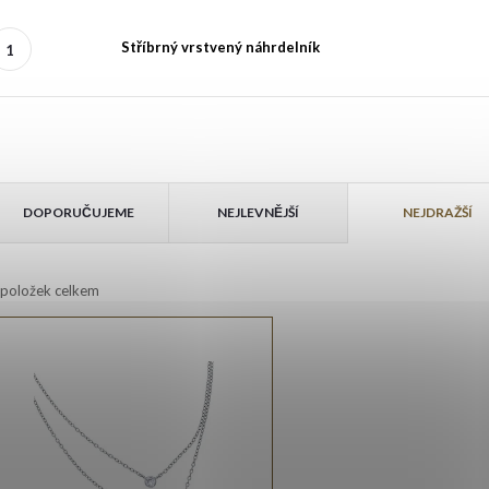
Stříbrný vrstvený náhrdelník
V
Ř
ý
DOPORUČUJEME
NEJLEVNĚJŠÍ
NEJDRAŽŠÍ
a
p
položek celkem
z
e
s
n
p