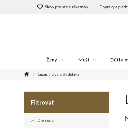
Přejít
Slevy pro stálé zákazníky
Dopravy a platb
na
obsah
Ženy
Muži
Děti a 
Luxusní dívčí náhrdelníky
Domů
P
o
Dle ceny
s