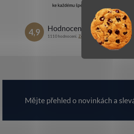
l
ke každému šperku
Hodnocení zákazníků
4,9
1110 hodnocení
Zobrazit recenze
í
Z
á
r
p
Mějte přehled o novinkách
a slev
a
t