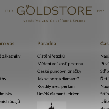
ý
p
s
pro vás
Poradna
Čas
u
lé zákazníky
Čištění řetízků
Náuš
Měření velikosti prstenu
Přív
České puncovní značky
Stří
atby
Jak se pozná diamant?
Řetí
Rozdíly mezi perlami
Náuš
dmínky
Umělý diamant - zirkon
Stří
ních údajů
Děts
zlat