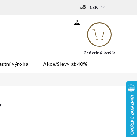
CZK
Nákupní
košík
Prázdný košík
astní výroba
Akce/Slevy až 40%
y