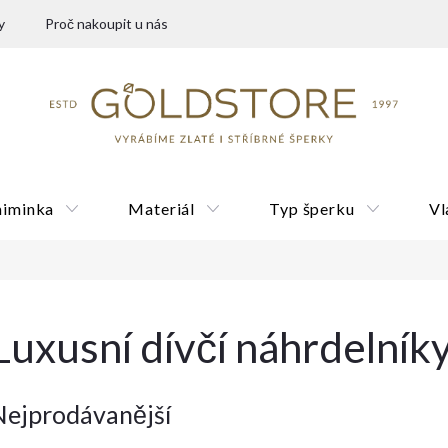
y
Proč nakoupit u nás
miminka
Materiál
Typ šperku
Vl
Dárkové poukazy
Luxusní dívčí náhrdelník
Nejprodávanější