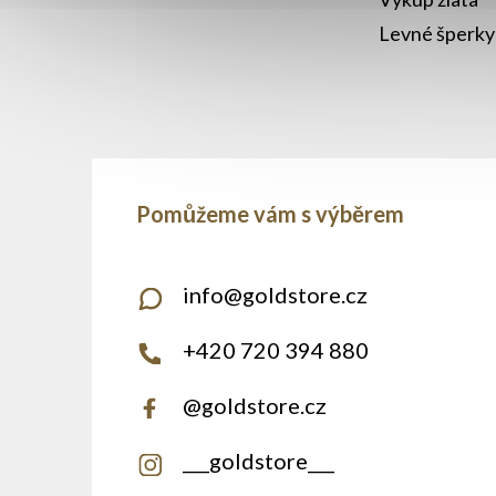
Levné šperky
info
@
goldstore.cz
+420 720 394 880
@goldstore.cz
___goldstore___