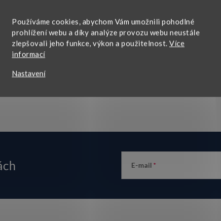
do 90 dnů
vše skladem
á
Používáme cookies, abychom Vám umožnili pohodlné
prohlížení webu a díky analýze provozu webu neustále
d
zlepšovali jeho funkce, výkon a použitelnost.
Více
informací
a
Nastavení
c
p
v
ách
E-mail
k
y
v