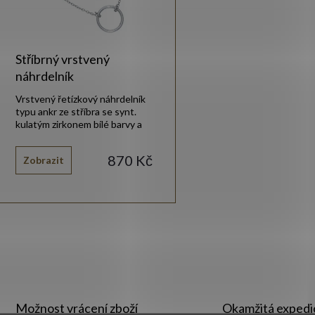
r
p
o
r
Stříbrný vrstvený
d
náhrdelník
o
Vrstvený řetízkový náhrdelník
u
typu ankr ze stříbra se synt.
kulatým zirkonem bílé barvy a
d
hladkým lesklým kolečkem.
k
870 Kč
Zobrazit
u
t
k
ů
t
O
ů
v
Možnost vrácení zboží
Okamžitá expedi