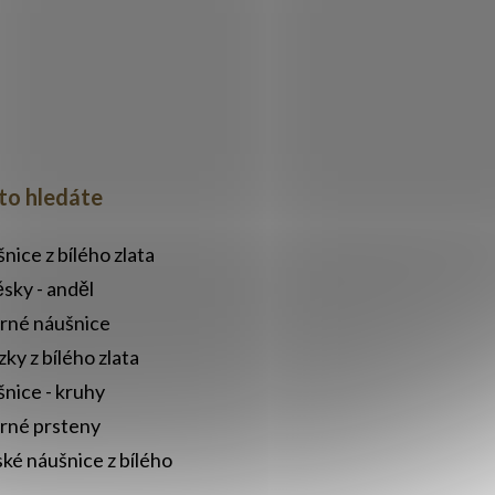
to hledáte
nice z bílého zlata
ěsky - anděl
brné náušnice
zky z bílého zlata
nice - kruhy
brné prsteny
ké náušnice z bílého
a