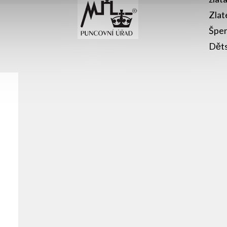
Zlat
Šper
Děts