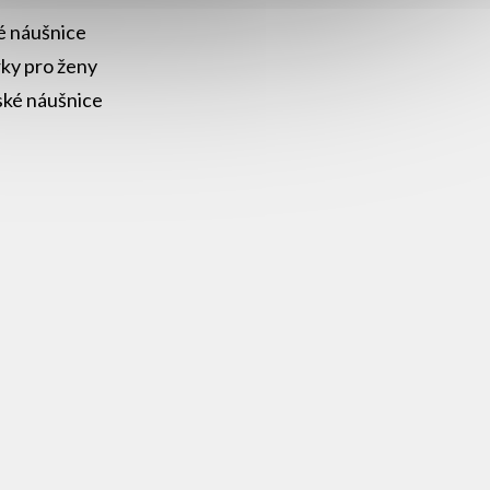
é náušnice
ky pro ženy
ké náušnice