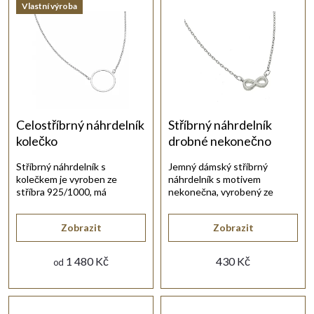
Vlastní výroba
Nejdražší
z
Nejprodávanější
e
Abecedně
n
í
Celostříbrný náhrdelník
Stříbrný náhrdelník
kolečko
drobné nekonečno
p
Stříbrný náhrdelník s
Jemný dámský stříbrný
kolečkem je vyroben ze
náhrdelník s motivem
r
stříbra 925/1000, má
nekonečna, vyrobený ze
rhodiovanou úpravu a
stříbra 925/1000 s lesklou
zapínání na karabinu.
rhodiovanou povrchovou
o
Zobrazit
Zobrazit
úpravou.
d
1 480 Kč
430 Kč
od
u