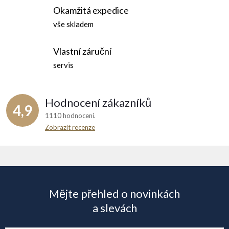
Okamžitá expedice
vše skladem
Vlastní záruční
servis
Hodnocení zákazníků
4,9
1110 hodnocení
Zobrazit recenze
Z
á
Mějte přehled o novinkách
p
a slevách