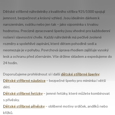
O
v
Dětské stříbrné náhrdelníky z kvalitního stříbra 925/1000 spojují
jemnost, bezpečnost a krásný vzhled. Jsou ideálním dárkem k
l
narozeninám, svátku nebo jen tak – jako vzpomínka s trvalou
hodnotou. Precizně zpracované šperky jsou vhodné pro každodenní
á
nošení i slavnostní chvíle. Každý náhrdelník má pečlivě zvolené
d
rozměry a spolehlivé zapínání, které dětem pohodlně sedí a
neomezuje je v pohybu. Povrchová úprava rhodiem zajišťuje vysoký
a
lesk a ochranu před zčernáním. Vše držíme skladem a expedujeme do
c
24 hodin.
í
Doporučujeme prohlédnout si i další
dětské stříbrné šperky
:
Dětské stříbrné náušnice
– bezpečné šperky pro miminka i větší
p
děti.
r
Dětské stříbrné řetízky
– jemné řetízky, které můžete kombinovat
s přívěsky.
v
Dětské stříbrné přívěsky
– oblíbené motivy srdíček, andílků nebo
křížků.