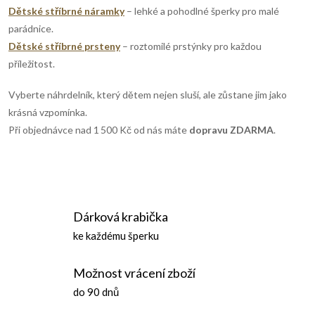
k
Dětské stříbrné náramky
– lehké a pohodlné šperky pro malé
y
parádnice.
Dětské stříbrné prsteny
– roztomilé prstýnky pro každou
v
příležitost.
ý
Vyberte náhrdelník, který dětem nejen sluší, ale zůstane jim jako
p
krásná vzpomínka.
Při objednávce nad 1 500 Kč od nás máte
dopravu ZDARMA
.
i
s
u
Dárková krabička
ke každému šperku
Možnost vrácení zboží
do 90 dnů