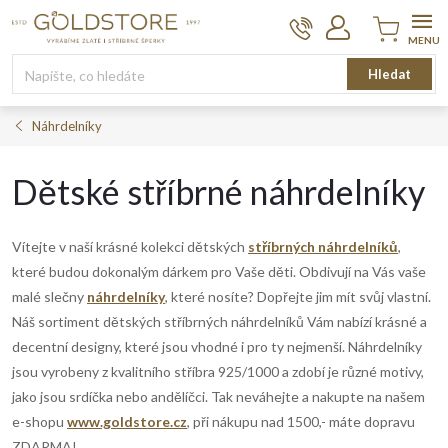
Přejít
na
obsah
Nákupní
Hledat
košík
Náhrdelníky
Dětské stříbrné náhrdelníky
Vítejte v naší krásné kolekci dětských
stříbrných náhrdelníků
,
které budou dokonalým dárkem pro Vaše děti. Obdivují na Vás vaše
malé slečny
náhrdelníky
, které nosíte? Dopřejte jim mít svůj vlastní.
Náš sortiment dětských stříbrných náhrdelníků Vám nabízí krásné a
decentní designy, které jsou vhodné i pro ty nejmenší. Náhrdelníky
jsou vyrobeny z kvalitního stříbra 925/1000 a zdobí je různé motivy,
jako jsou srdíčka nebo andělíčci. Tak neváhejte a nakupte na našem
e-shopu
www.goldstore.cz
, při nákupu nad 1500,- máte dopravu
ZDARMA!