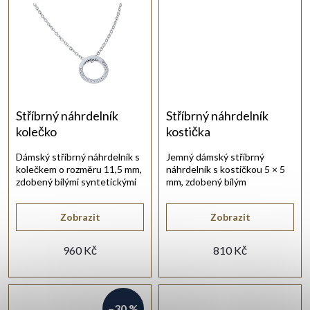
k
t
ů
Stříbrný náhrdelník
Stříbrný náhrdelník
kolečko
kostička
Dámský stříbrný náhrdelník s
Jemný dámský stříbrný
kolečkem o rozměru 11,5 mm,
náhrdelník s kostičkou 5 × 5
zdobený bílými syntetickými
mm, zdobený bílým
zirkony a vyrobený ze stříbra
syntetickým zirkonem a
925/1000 s lesklou
vyrobený ze stříbra 925/1000
Zobrazit
Zobrazit
rhodiovanou úpravou.
s lesklou rhodiovanou
úpravou.
960 Kč
810 Kč
–30 %