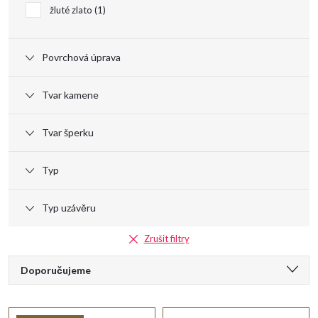
d
žluté zlato
1
u
Povrchová úprava
k
Tvar kamene
t
Tvar šperku
ů
Typ
Typ uzávěru
Zrušit filtry
Ř
Doporučujeme
a
Nejlevnější