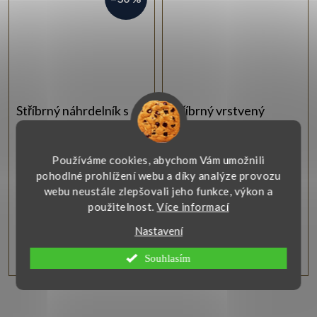
Stříbrný náhrdelník s
Stříbrný vrstvený
andílkem
náhrdelník
Jemný stříbrný náhrdelník s
Vrstvený řetízkový náhrdelník
Používáme cookies, abychom Vám umožnili
andílkem o rozměru 10 × 13
typu ankr ze stříbra se synt.
pohodlné prohlížení webu a díky analýze provozu
mm, zdobený bílým
kulatým zirkonem bílé barvy a
webu neustále zlepšovali jeho funkce, výkon a
syntetickým zirkonem a
hladkým lesklým kolečkem.
vyrobený ze stříbra 925/1000
použitelnost.
Více informací
Zobrazit
Zobrazit
s lesklou rhodiovanou
úpravou.
Nastavení
707 Kč
870 Kč
Souhlasím