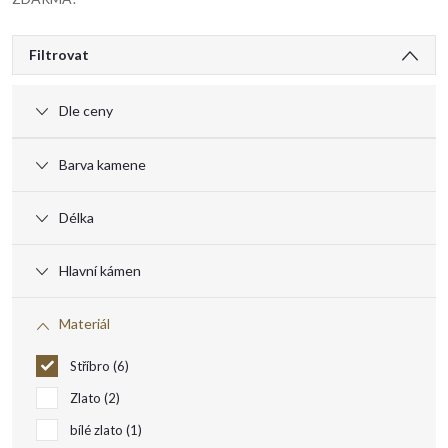
V
Filtrovat
ý
Dle ceny
p
Barva kamene
i
Délka
s
Hlavní kámen
p
Materiál
r
Stříbro
6
o
Zlato
2
bílé zlato
1