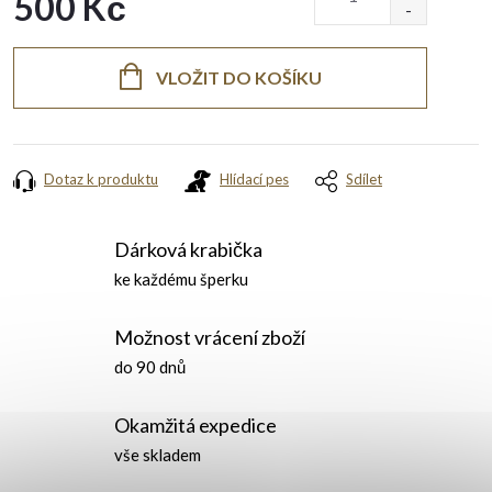
500 Kč
Měrná
cena:
VLOŽIT DO KOŠÍKU
Dotaz k produktu
Hlídací pes
Sdílet
Dárková krabička
ke každému šperku
Možnost vrácení zboží
do 90 dnů
Okamžitá expedice
vše skladem