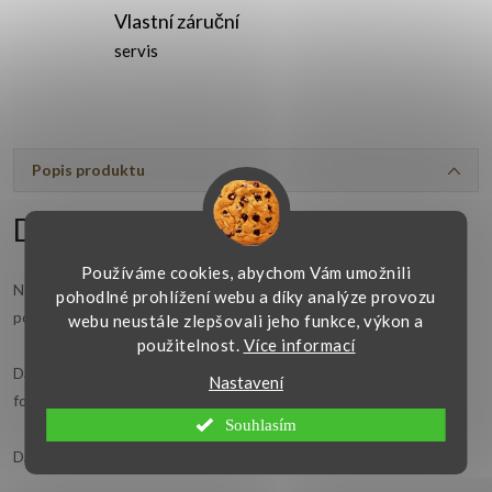
Vlastní záruční
servis
Popis produktu
Detailní popis produktu
Používáme cookies, abychom Vám umožnili
Nevíte si rady s výběrem vhodného šperku? Věnujte dárkový
pohodlné prohlížení webu a díky analýze provozu
poukaz, který obdarovanému umožní výběr dle jeho představ.
webu neustále zlepšovali jeho funkce, výkon a
použitelnost.
Více informací
Dárkový poukaz vám zašleme v tištěné formě poštou a nebo ve
Nastavení
formátu PDF do e-mailové schránky.
Souhlasím
Dárkový poukaz má platnost půl roku.