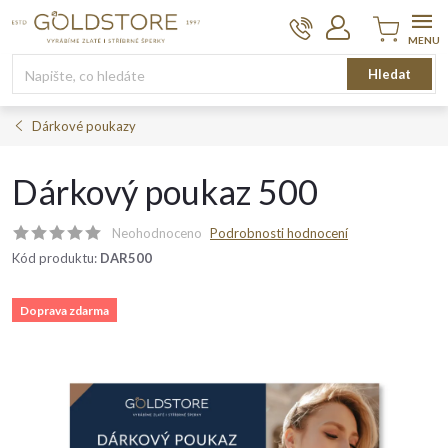
Přejít
na
obsah
Nákupní
Hledat
košík
Dárkové poukazy
Dárkový poukaz 500
Neohodnoceno
Podrobnosti hodnocení
Kód produktu:
DAR500
Doprava zdarma