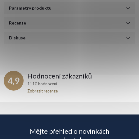
Parametry produktu
Recenze
Diskuse
Hodnocení zákazníků
4,9
1110 hodnocení
Zobrazit recenze
Z
á
Mějte přehled o novinkách