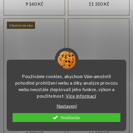
9 160 Kč
11 310 Kč
Vlastní výroba
Zlaté náušnice zelené
Elegantní zlaté
Používáme cookies, abychom Vám umožnili
smaragdy
náušnice akvamarín
pohodlné prohlížení webu a díky analýze provozu
webu neustále zlepšovali jeho funkce, výkon a
Zlaté náušnice s broušenými
Zlaté náušnice s akvamarínem
použitelnost.
Více informací
smaragdy, které dodávají
a zirkony spojují modrý kámen
každému outfitu nádech
s decentním třpytem.
Nastavení
luxusu a elegance.
Souhlasím
Zobrazit
Zobrazit