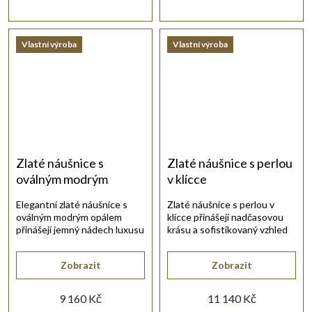
Vlastní výroba
Vlastní výroba
Zlaté náušnice s
Zlaté náušnice s perlou
oválným modrým
v klícce
opálem
Elegantní zlaté náušnice s
Zlaté náušnice s perlou v
oválným modrým opálem
klícce přinášejí nadčasovou
přinášejí jemný nádech luxusu
krásu a sofistikovaný vzhled
pro každý den.
pro každý den.
Zobrazit
Zobrazit
9 160 Kč
11 140 Kč