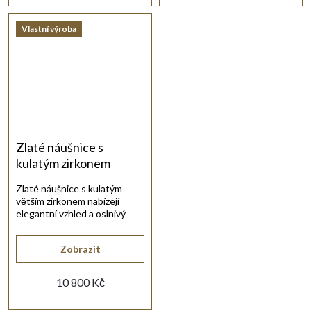
Vlastní výroba
Zlaté náušnice s
kulatým zirkonem
10mm
Zlaté náušnice s kulatým
větším zirkonem nabízejí
elegantní vzhled a oslnivý
třpyt.
Zobrazit
10 800 Kč