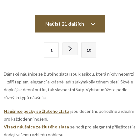
O
Načíst 21 dalších
v
l
S
1
10
t
á
r
d
á
Dámské náušnice ze žlutého zlata jsou klasikou, která nikdy neomrzí
n
a
– září teplem, elegancí a krásně ladí s jakýmkoliv tónem pleti. Skvěle
k
doplní jak denní outfit, tak slavnostní šaty. Vybírat můžete podle
c
o
různých typů náušnic:
í
v
Náušnice pecky se žlutého zlata
jsou decentní, pohodlné a ideální
á
p
pro každodenní nošení.
n
Visací náušnice ze žlutého zlata
se hodí pro elegantní příležitosti a
r
í
dodají vašemu vzhledu noblesu.