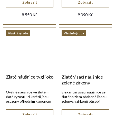
Zobrazit
Zobrazit
8 550 Kč
9 090 Kč
Vlastní výroba
Vlastní výroba
Zlaté náušnice tygří oko
Zlaté visací náušnice
zelené zirkony
Oválné náušnice ve žlutém
Elegantní visací náušnice ze
zlatě ryzosti 14 karátů jsou
žlutého zlata zdobené řadou
osazeny přírodním kamenem
zelených zirkonů působí
tygří oko.
jemně, moderně a krásně
prodlužují linii krku.
Zobrazit
Zobrazit