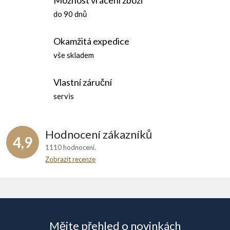
Možnost vrácení zboží
do 90 dnů
Okamžitá expedice
vše skladem
Vlastní záruční
servis
Hodnocení zákazníků
4,9
1110 hodnocení
Zobrazit recenze
Z
á
Mějte přehled o novinkách