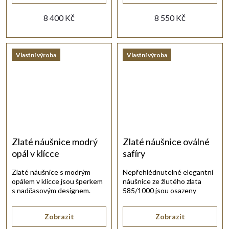
8 400 Kč
8 550 Kč
Vlastní výroba
Vlastní výroba
Zlaté náušnice modrý
Zlaté náušnice oválné
opál v klícce
safíry
Zlaté náušnice s modrým
Nepřehlédnutelné elegantní
opálem v klícce jsou šperkem
náušnice ze žlutého zlata
s nadčasovým designem.
585/1000 jsou osazeny
velkými safíry a drobnými
zirkony.
Zobrazit
Zobrazit