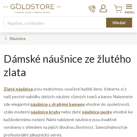
Přejít
na
obsah
Nákupní
Hledat
košík
Náušnice
Dámské náušnice ze žlutého
zlata
Zlaté náušnice
jsou nezbytnou součástí každé ženy. Vyberte si z
naší pestré nabídky zlatých náušnic různých tvarů a barev. Naleznete
zde elegantní
náušnice s drahými kameny
vhodné do společnosti,
stále moderní
náušnice kruhy
nebo zlaté
náušnice pecky
vhodné ke
každodennímu nošení. Námi nabízené náušnice jsou kvalitně
vyrobeny s ohledem na jejich dlouhou životnost. Samozřejmostí je
profesionální zákaznický servis.