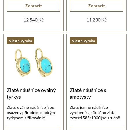
o
Zobrazit
Zobrazit
d
12 540 Kč
11 230 Kč
u
Vlastní výroba
Vlastní výroba
k
t
ů
Zlaté náušnice oválný
Zlaté náušnice s
tyrkys
ametysty
Zlaté oválné náušnice jsou
Zlaté jemné náušnice
osazeny přírodním modrým
vyrobené ze žlutého zlata
tyrkysem s žilkováním.
ryzosti 585/1000 jsou ručně
osazeny fialovými ametysty.