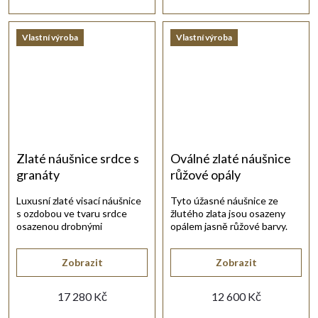
Vlastní výroba
Vlastní výroba
Zlaté náušnice srdce s
Oválné zlaté náušnice
granáty
růžové opály
Luxusní zlaté visací náušnice
Tyto úžasné náušnice ze
s ozdobou ve tvaru srdce
žlutého zlata jsou osazeny
osazenou drobnými
opálem jasně růžové barvy.
broušenými granáty.
Zobrazit
Zobrazit
17 280 Kč
12 600 Kč