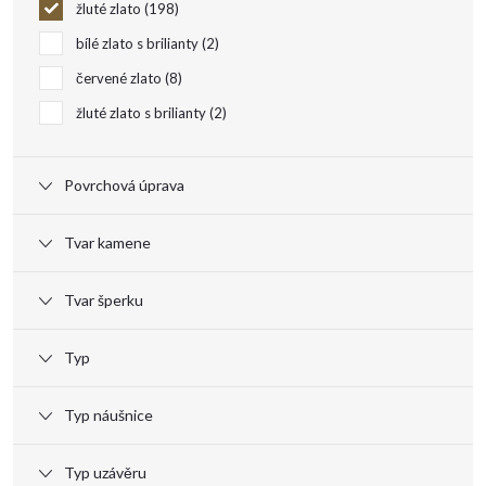
d
žluté zlato
198
u
bílé zlato s brilianty
2
červené zlato
8
k
žluté zlato s brilianty
2
t
Povrchová úprava
ů
Tvar kamene
Tvar šperku
Typ
Typ náušnice
Typ uzávěru