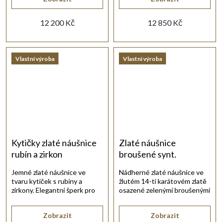
12 200 Kč
12 850 Kč
Vlastní výroba
Vlastní výroba
Kytičky zlaté náušnice
Zlaté náušnice
rubín a zirkon
broušené synt.
smaragdy
Jemné zlaté náušnice ve
Nádherné zlaté náušnice ve
tvaru kytiček s rubíny a
žlutém 14-ti karátovém zlatě
zirkony. Elegantní šperk pro
osazené zelenými broušenými
mnoho příležitostí.
smaragdy.
Zobrazit
Zobrazit