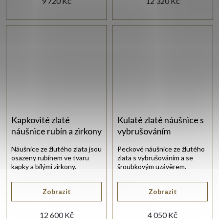
9 720 Kč
12 320 Kč
Kapkovité zlaté
Kulaté zlaté náušnice s
náušnice rubín a zirkony
vybrušováním
Náušnice ze žlutého zlata jsou
Peckové náušnice ze žlutého
osazeny rubínem ve tvaru
zlata s vybrušováním a se
kapky a bílými zirkony.
šroubkovým uzávěrem.
Zobrazit
Zobrazit
12 600 Kč
4 050 Kč