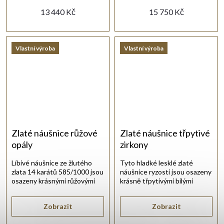
13 440 Kč
15 750 Kč
Vlastní výroba
Vlastní výroba
Zlaté náušnice růžové
Zlaté náušnice třpytivé
opály
zirkony
Líbivé náušnice ze žlutého
Tyto hladké lesklé zlaté
zlata 14 karátů 585/1000 jsou
náušnice ryzosti jsou osazeny
osazeny krásnými růžovými
krásně třpytivými bílými
opály.
zirkony.
Zobrazit
Zobrazit