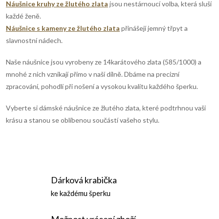
Náušnice kruhy ze žlutého zlata
jsou nestárnoucí volba, která sluší
v
každé ženě.
k
Náušnice s kameny ze žlutého zlata
přinášejí jemný třpyt a
slavnostní nádech.
y
Naše náušnice jsou vyrobeny ze 14karátového zlata (585/1000) a
v
mnohé z nich vznikají přímo v naší dílně. Dbáme na precizní
ý
zpracování, pohodlí při nošení a vysokou kvalitu každého šperku.
p
Vyberte si dámské náušnice ze žlutého zlata, které podtrhnou vaši
krásu a stanou se oblíbenou součástí vašeho stylu.
i
s
u
Dárková krabička
ke každému šperku