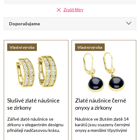
Zrušit filtry
Ř
Doporučujeme
a
Nejlevnější
Vlastní výroba
Vlastní výroba
Nejdražší
z
Nejprodávanější
e
Abecedně
n
í
Slušivé zlaté náušnice
Zlaté náušnice černé
se zirkony
onyxy a zirkony
p
Zářivé zlaté náušnice se
Náušnice ve žlutém zlatě 14
zirkony v elegantním designu
karátů jsou osazeny černými
r
přinášejí nadčasovou krásu.
onyxy a menšími třpytivými
zirkony.