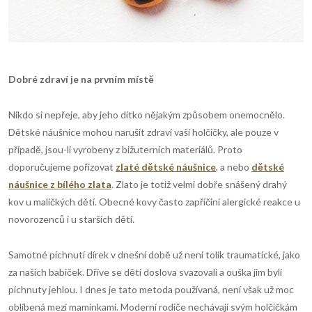
Dobr
é
zdrav
í
je na prvn
í
m m
í
stě
Nikdo si nepřeje, aby jeho dítko nějakým způsobem onemocnělo.
Dětské náušnice mohou narušit zdraví vaší holčičky, ale pouze v
případě, jsou-li vyrobeny z bižuterních materiálů. Proto
doporučujeme pořizovat
zlaté dětské náušnice
, a nebo
dětské
náušnice z bílého zlata
. Zlato je totiž velmi dobře snášený drahý
kov u maličkých dětí. Obecné kovy často zapříčiní alergické reakce u
novorozenců i u starších dětí.
Samotné píchnutí dírek v dnešní době už není tolik traumatické, jako
za našich babiček. Dříve se děti doslova svazovali a ouška jim byli
píchnuty jehlou. I dnes je tato metoda používaná, není však už moc
oblíbená mezi maminkami. Moderní rodiče nechávají svým holčičkám