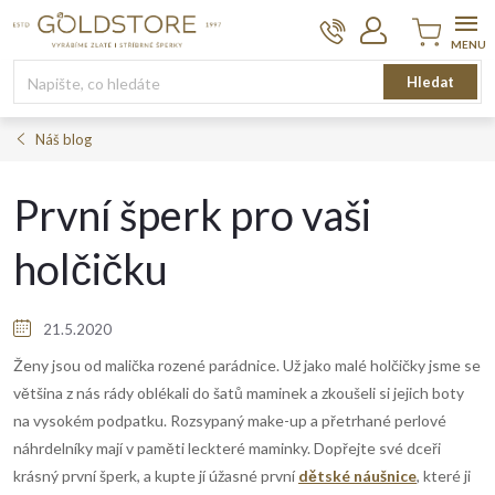
Přejít
na
obsah
Nákupní
Hledat
košík
Náš blog
První šperk pro vaši
holčičku
21.5.2020
Ženy jsou od malička rozené parádnice. Už jako malé holčičky jsme se
většina z nás rády oblékali do šatů maminek a zkoušeli si jejich boty
na vysokém podpatku. Rozsypaný make-up a přetrhané perlové
náhrdelníky mají v paměti leckteré maminky. Dopřejte své dceři
krásný první šperk, a kupte jí úžasné první
dětské náušnice
, které ji