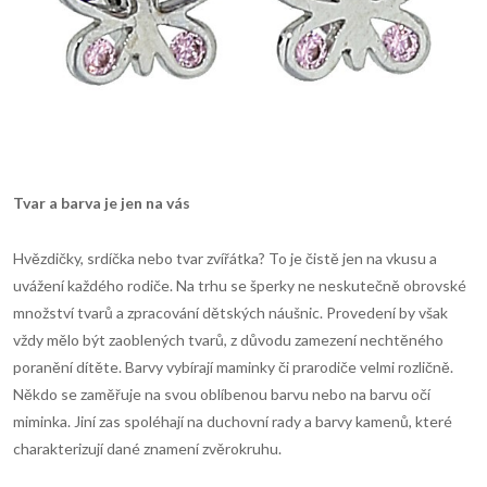
Tvar a barva je jen na v
á
s
Hvězdičky, srdíčka nebo tvar zvířátka? To je čistě jen na vkusu a
uvážení každého rodiče. Na trhu se šperky ne neskutečně obrovské
množství tvarů a zpracování dětských náušnic. Provedení by však
vždy mělo být zaoblených tvarů, z důvodu zamezení nechtěného
poranění dítěte. Barvy vybírají maminky či prarodiče velmi rozličně.
Někdo se zaměřuje na svou oblíbenou barvu nebo na barvu očí
miminka. Jiní zas spoléhají na duchovní rady a barvy kamenů, které
charakterizují dané znamení zvěrokruhu.