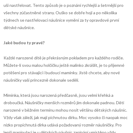
uši nastřelovat. Tento způsob je o poznání rychlejší a šetrnější pro
všechny zúčastněné strany. Ouško se dobře hojí a po několika
týdnech se nastřelovací náušnice vymění za ty opravdové první
dětské náušnice.
Jak
é
budou ty prav
é
?
Každé narozené dítě je překrásným pokladem pro každého rodiče.
Můžete-li svou malou holčičku ještě malinko zkrášlit, je to příjemné
potěšení pro stávající i budoucí maminky. Jistě chcete, aby nové
náušničky vaší princezně dokonale seděli.
Miminka, která jsou narozená předčasně, jsou velmi křehká a
droboučká. Náušničky menších rozměrů jim dokonale padnou. Děti
narozené v běžném termínu mohou nosit většinu dětských náušnic.
Vždy však záleží, jak mají píchnutou dírku. Moc vysoko či naopak moc
nízko propíchnutá dírka udává požadovaný rozměr náušničky. Pro
lepší manipulaci je u dětských náušnic zapínání umístěno vždy