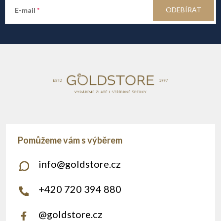
a
ODEBÍRAT
E-mail
t
í
info
@
goldstore.cz
+420 720 394 880
@goldstore.cz