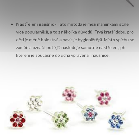
Nastřelení náušnic
- Tato metoda je mezi maminkami stále
více populárnější, a to z několika důvodů. Trvá kratší dobu, pro
děti je méně bolestivá a navíc je hygieničtější. Místo vpichu se
zaměří a označí, poté již následuje samotné nastřelení, při
kterém je současně do ucha vpravena i náušnice.