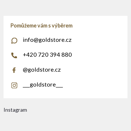
info
@
goldstore.cz
+420 720 394 880
@goldstore.cz
___goldstore___
Instagram