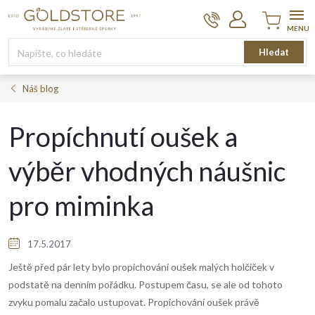
Přejít
na
obsah
Nákupní
Hledat
košík
Náš blog
Propíchnutí oušek a
výběr vhodných náušnic
pro miminka
17.5.2017
Ještě před pár lety bylo propichování oušek malých holčiček v
podstatě na denním pořádku. Postupem času, se ale od tohoto
zvyku pomalu začalo ustupovat. Propichování oušek právě