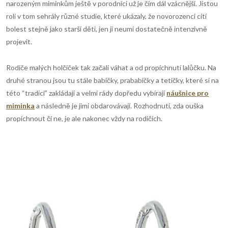
narozeným miminkům ještě v porodnici už je čím dál vzácnější. Jistou
roli v tom sehrály různé studie, které ukázaly, že novorozenci cítí
bolest stejně jako starší děti, jen ji neumí dostatečně intenzivně
projevit.
Rodiče malých holčiček tak začali váhat a od propíchnutí lalůčku. Na
druhé stranou jsou tu stále babičky, prababičky a tetičky, které si na
této “tradici” zakládají a velmi rády dopředu vybírají
náušnice pro
miminka
a následně je jimi obdarovávají. Rozhodnutí, zda ouška
propíchnout či ne, je ale nakonec vždy na rodičích.