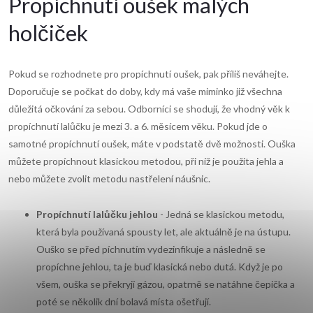
Propíchnutí oušek malých
holčiček
Pokud se rozhodnete pro propíchnutí oušek, pak příliš neváhejte.
Doporučuje se počkat do doby, kdy má vaše miminko již všechna
důležitá očkování za sebou. Odborníci se shodují, že vhodný věk k
propíchnutí lalůčku je mezi 3. a 6. měsícem věku. Pokud jde o
samotné propíchnutí oušek, máte v podstatě dvě možnosti. Ouška
můžete propíchnout klasickou metodou, při níž je použita jehla a
nebo můžete zvolit metodu nastřelení náušnic.
Propíchnutí lalůčku jehlou
- Jedná se klasickou metodu,
která byla používaná spousty let, ale aktuálně je na ústupu.
Ouško se před píchnutím vydezinfikuje a následně se
propíchne jehlou, ta je buď klasická nebo dutá. Když je po
všem, ouška se překryjí gázou, opatrně se natáhne čepička a
poté se několik dní bolavá místa ošetřují.