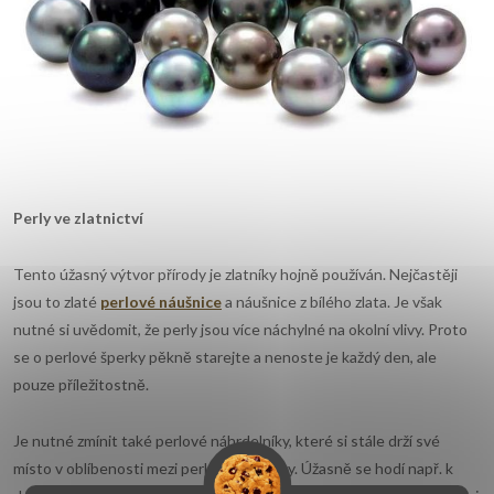
Perly ve zlatnictví
Tento úžasný výtvor přírody je zlatníky hojně používán. Nejčastěji
jsou to zlaté
perlové náušnice
a
náušnice z bílého zlata. Je však
nutné si uvědomit, že perly jsou více náchylné na okolní vlivy. Proto
se o perlové šperky pěkně starejte a nenoste je každý den, ale
pouze příležitostně.
Je nutné zmínit také perlové náhrdelníky, které si stále drží své
místo v oblíbenosti mezi perlovými šperky. Úžasně se hodí např. k