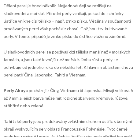
Dělení perel je hned několik. Nejjednodušeji se rozlišují na
sladkovodní a mořské. Přírodní perly vznikají, pokud do schránky
ústřice vnikne cizí tělísko – např. zrnko písku. Většina v současnosti
prodávaných perel však pochází z chovů. Což jsou tzv. kultivované
perly. V tomto případě je zrnko písku do ústřice vloženo záměrně.
U sladkovodních perel se používají cizí tělíska menší než v mořských
farmách, a jsou také levnější než mořské. Doba růstu perly se
pohybuje od jednoho roku do několika let. K hlavním oblastem chovu
perel patří Čína, Japonsko, Tahiti a Vietnam.
Perly Akoya
pocházejí z Číny, Vietnamu či Japonska. Mívají velikost 5
až 9 mm a jejich barva může mít rozličné zbarvení: krémové, růžové,
stříbřité nebo zelené.
Tahitské perly
jsou produkovány zvláštním druhem ústřic s černými
okraji vyskytujícím se v oblasti Francouzské Polynésie. Tyto černé
perly jsou vzácné i proto, že těchto ústřic v chovech přežívá jen malá