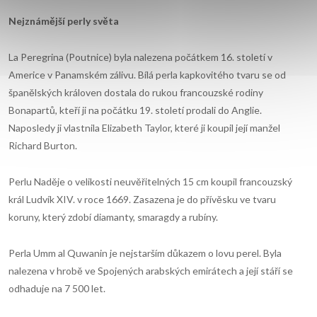
Nejzn
á
mějš
í
perly světa
La Peregrina (Poutnice) byla nalezena počátkem 16. století v
Americe v Panamském zálivu. Bílá perla kapkovitého tvaru se od
španělských královen dostala do rukou francouzské rodiny
Bonapartů, kteří ji na počátku 19. století prodali do Anglie.
Naposledy ji vlastnila Elizabeth Taylor, které ji koupil její manžel
Richard Burton.
Perlu Naděje o velikosti neuvěřitelných 15 cm koupil francouzský
král Ludvík XIV. v roce 1669. Zasazena je do přívěsku ve tvaru
koruny, který zdobí diamanty, smaragdy a rubíny.
Perla Umm al Quwanin je nejstarším důkazem o lovu perel. Byla
nalezena v hrobě ve Spojených arabských emirátech a její stáří se
odhaduje na 7 500 let.