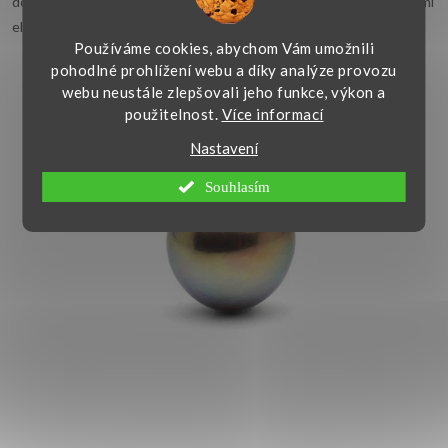
doladění svatebních šatů, ale i pro formálnější příležitosti. Jde o velmi
elegantní šperk, který si rády dopřávají především starší ženy.
Používáme cookies, abychom Vám umožnili
pohodlné prohlížení webu a díky analýze provozu
webu neustále zlepšovali jeho funkce, výkon a
použitelnost.
Více informací
Nastavení
Souhlasím