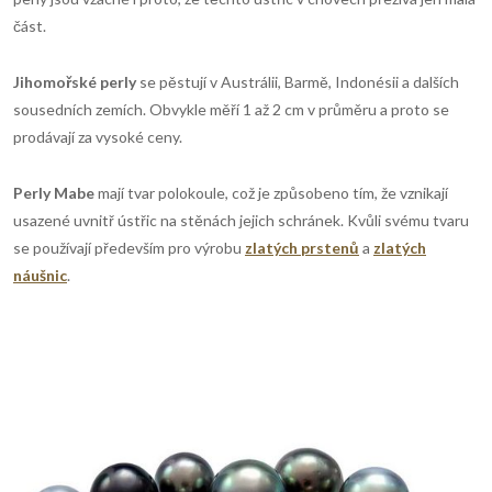
část.
Jihomořsk
é
perly
se pěstují v Austrálii, Barmě, Indonésii a dalších
sousedních zemích. Obvykle měří 1 až 2 cm v průměru a proto se
prodávají za vysoké ceny.
Perly Mabe
mají tvar polokoule, což je způsobeno tím, že vznikají
usazené uvnitř ústřic na stěnách jejich schránek. Kvůli svému tvaru
se používají především pro výrobu
zlatých prstenů
a
zlatých
náušnic
.