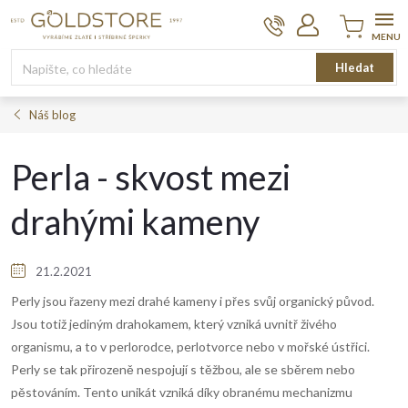
Přejít
na
obsah
Nákupní
Hledat
košík
Náš blog
Perla - skvost mezi
drahými kameny
21.2.2021
Perly jsou řazeny mezi drahé kameny i přes svůj organický původ.
Jsou totiž jediným drahokamem, který vzniká uvnitř živého
organismu, a to v perlorodce, perlotvorce nebo v mořské ústřici.
Perly se tak přirozeně nespojují s těžbou, ale se sběrem nebo
pěstováním. Tento unikát vzniká díky obranému mechanizmu