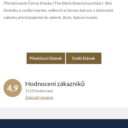
Přírodní perla Černá Kráska (The Black Beauty) pochází z Jižní
Ameriky a vyniká tvarem, velikostí a černou barvou s duhovými
odlesky přecházejícími do zelené, žluté, fialové modré.
Předchozí článek
Další článek
Hodnocení zákazníků
4,9
1110 hodnocení
Zobrazit recenze
Z