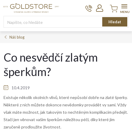
Přejít
na
obsah
Nákupní
Hledat
košík
Náš blog
Co nesvědčí zlatým
šperkům?
10.4.2019
Existuje několik okolních vlivů, které nepůsobí dobře na zlaté šperky.
Některé z nich můžete dokonce nevědomky provádět vy sami. Vždy
však máte možnost, jak takovým to nechtěným komplikacím předejít.
Stačí jen věnovat vašim šperkům náležitou péči, díky které jim
zaručeně prodloužíte životnost.