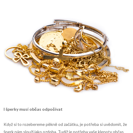
I šperky mus
í
občas odpoč
í
vat
Když si to rozebereme pěkně od začátku, je potřeba si uvědomit, že
šperk nám slouží jako ozdoba. Tudíž je potřeba vaše klenoty občas