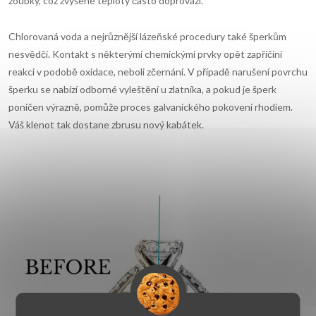
zoubky, což zvýšené teploty často doprovází.
Chlorovaná voda a nejrůznější lázeňské procedury také šperkům
nesvědčí. Kontakt s některými chemickými prvky opět zapříčiní
reakci v podobě oxidace, neboli zčernání. V případě narušení povrchu
šperku se nabízí odborné vyleštění u zlatníka, a pokud je šperk
poničen výrazně, pomůže proces galvanického pokovení rhodiem.
Váš klenot tak dostane zbrusu nový kabátek.