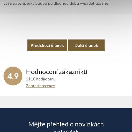
vaše zlaté šperky budou po dlouhou dobu vypadat úžasně.
Předchozí článek
Další článek
Hodnocení zákazníků
4,9
1110 hodnocení
Zobrazit recenze
Z
á
Mějte přehled o novinkách