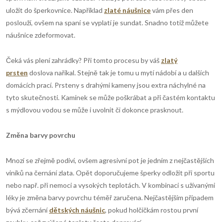
uložit do šperkovnice. Například
zlaté náušnice
vám přes den
poslouží, ovšem na spaní se vyplatí je sundat. Snadno totiž můžete
náušnice zdeformovat.
Čeká vás plení zahrádky? Při tomto procesu by váš
zlatý
prsten
doslova naříkal. Stejně tak je tomu u mytí nádobí a u dalších
domácích prací. Prsteny s drahými kameny jsou extra náchylné na
tyto skutečnosti. Kamínek se může poškrábat a při častém kontaktu
s mýdlovou vodou se může i uvolnit či dokonce prasknout.
Změna barvy povrchu
Mnozí se zřejmě podiví, ovšem agresivní pot je jedním z nejčastějších
viníků na černání zlata. Opět doporučujeme šperky odložit při sportu
nebo např. při nemoci a vysokých teplotách. V kombinaci s užívanými
léky je změna barvy povrchu téměř zaručena. Nejčastějším případem
bývá zčernání
dětských náušnic
, pokud holčičkám rostou první